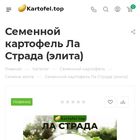
0
Семенной
картофель Ла
Страда (элита)
—
—
—
Главная
Каталог
Семенной картофель
—
Семена элита
Семенной картофель Ла Страда (элита)
Новинка