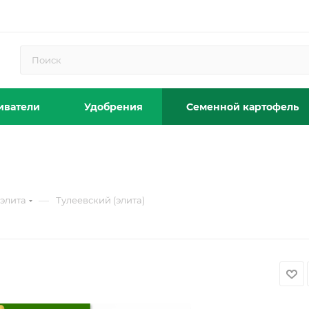
иватели
Удобрения
Семенной картофель
—
элита
Тулеевский (элита)