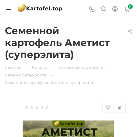
0
Семенной
картофель Аметист
(суперэлита)
—
—
—
Главная
Каталог
Семенной картофель
—
Семена супер элита
Семенной картофель Аметист (суперэлита)