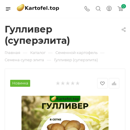
0
Гулливер
(суперэлита)
—
—
—
Главная
Каталог
Семенной картофель
—
Семена супер элита
Гулливер (суперэлита)
Новинка