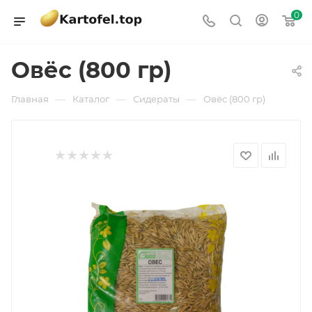
0
Овёс (800 гр)
—
—
—
Главная
Каталог
Сидераты
Овёс (800 гр)