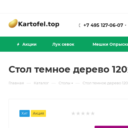
+7 495 127-06-07
Акции
Лук севок
Мешки Опрыск
Стол темное дерево 12
—
—
—
Главная
Каталог
Столы
Стол темное дерево 12
Хит
Акция