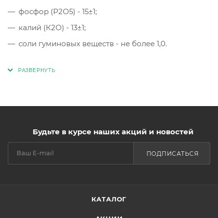
фосфор (Р2О5) - 15±1;
калий (К2О) - 13±1;
соли гуминовых веществ - не более 1,0.
Будьте в курсе наших акций и новостей
ПОДПИСАТЬСЯ
КАТАЛОГ