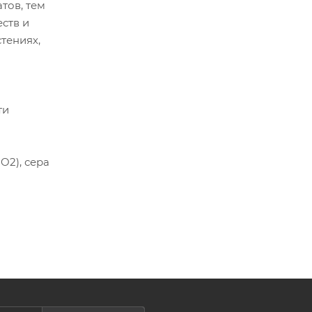
тов, тем
ств и
тениях,
ти
O2), сера