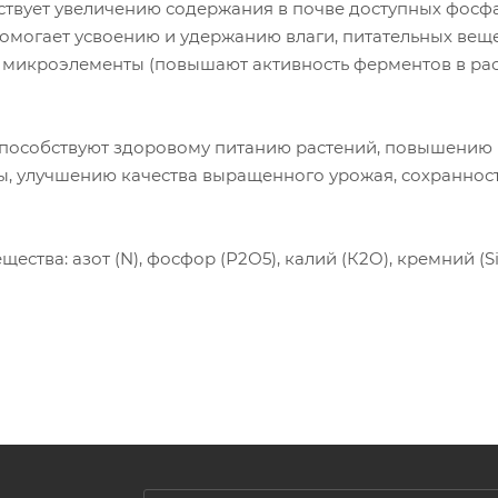
ствует увеличению содержания в почве доступных фосфа
омогает усвоению и удержанию влаги, питательных веще
, микроэлементы (повышают активность ферментов в рас
способствуют здоровому питанию растений, повышению
ы, улучшению качества выращенного урожая, сохраннос
ства: азот (N), фосфор (Р2О5), калий (К2O), кремний (Si