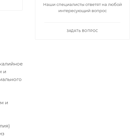
Наши специалисты ответят на любой
интересующий вопрос
ЗАДАТЬ ВОПРОС
-калийное
м и
мального
ом и
лия)
из